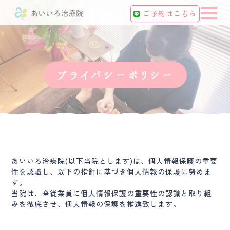
t
ご予約はこちら
o
g
g
l
e
n
a
v
プライバシーポリシー
i
g
a
t
i
o
n
あいいろ治療院(以下当院とします)は、個人情報保護の重要
性を認識し、以下の指針に基づき個人情報の保護に努めま
す。
当院は、全従業員に個人情報保護の重要性の認識と取り組
みを徹底させ、個人情報の保護を推進致します。