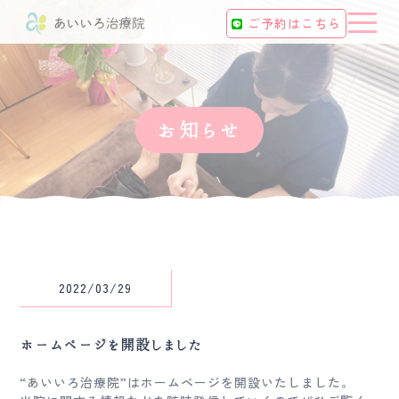
t
ご予約はこちら
o
g
g
l
e
n
a
v
お知らせ
i
g
a
t
i
o
n
2022/03/29
ホームページを開設しました
“あいいろ治療院”はホームページを開設いたしました。